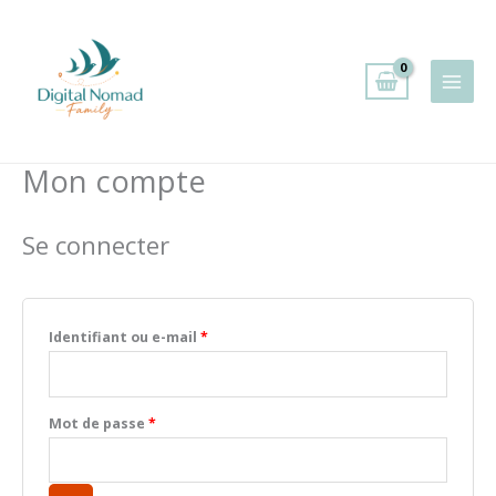
Aller
au
contenu
Mon compte
Se connecter
Obligatoire
Identifiant ou e-mail
*
Obligatoire
Mot de passe
*