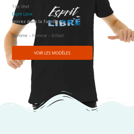
Tee-Shirt
Esprit Libre
Entrez dans la famille !
Homme – Femme – Enfant
VOIR LES MODÈLES