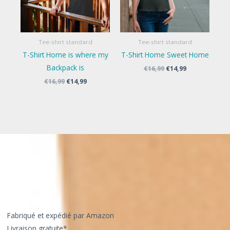
Tee-shirt standard
Tee-shirt standard
T-Shirt Home is where my
T-Shirt Home Sweet Home
Backpack is
Le
Le
€
16,99
€
14,99
prix
prix
Le
Le
€
16,99
€
14,99
initial
actuel
prix
prix
était :
est :
initial
actuel
€16,99.
€14,99.
était :
est :
€16,99.
€14,99.
Fabriqué et expédié par Amazon
Livraison gratuite*