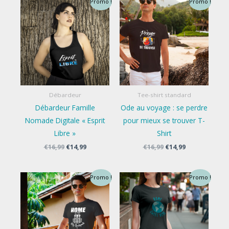
Promo !
Promo !
Débardeur
Tee-shirt standard
Débardeur Famille
Ode au voyage : se perdre
Nomade Digitale « Esprit
pour mieux se trouver T-
Libre »
Shirt
Le
Le
Le
Le
€
16,99
€
14,99
€
16,99
€
14,99
prix
prix
prix
prix
initial
actuel
initial
actuel
était :
est :
était :
est :
Promo !
Promo !
€16,99.
€14,99.
€16,99.
€14,99.