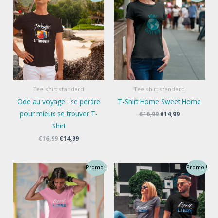
Tee-shirt standard
Tee-shirt standard
Ode au voyage : se perdre
T-Shirt Home Sweet Home
pour mieux se trouver T-
Le
Le
€
16,99
€
14,99
prix
prix
Shirt
initial
actuel
était :
est :
Le
Le
€
16,99
€
14,99
€16,99.
€14,99.
prix
prix
initial
actuel
était :
est :
Promo !
Promo !
€16,99.
€14,99.