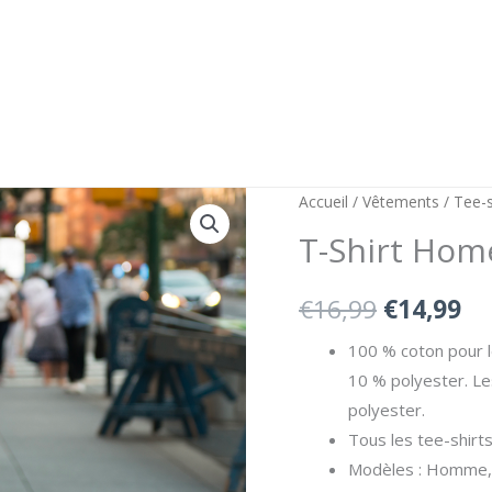
Accueil
/
Vêtements
/
Tee-s
T-Shirt Ho
Le
Le
€
16,99
€
14,99
prix
pr
100 % coton pour l
10 % polyester. Le
initial
ac
polyester.
était :
est
Tous les tee-shirt
Modèles : Homme,
€16,99.
€1