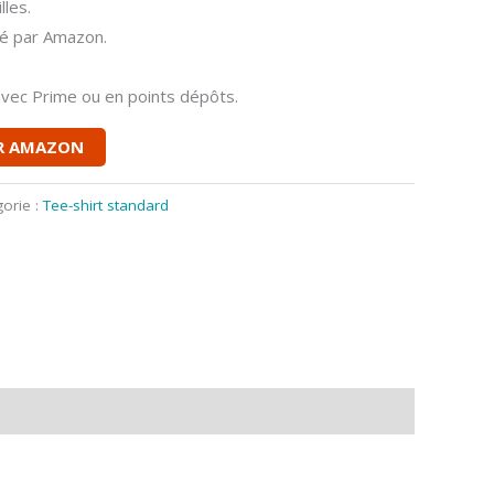
lles.
ié par Amazon.
 avec Prime ou en points dépôts.
UR AMAZON
orie :
Tee-shirt standard