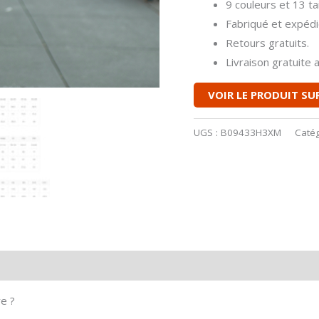
9 couleurs et 13 tai
Fabriqué et expéd
Retours gratuits.
Livraison gratuite
VOIR LE PRODUIT S
UGS :
B09433H3XM
Catég
is (0)
e ?