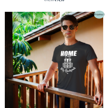
€
16,99
€
14,99
prix
prix
initial
actuel
était :
est :
Promo !
€16,99.
€14,99.