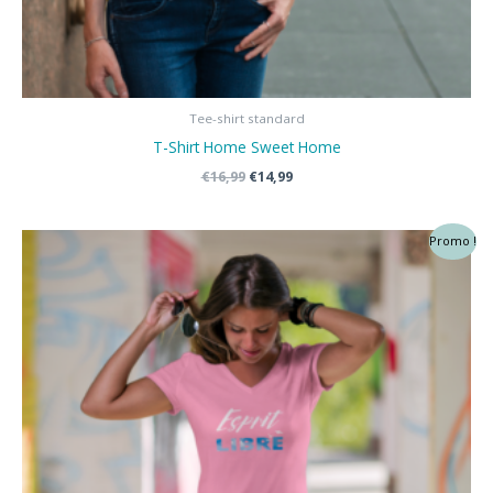
Tee-shirt standard
T-Shirt Home Sweet Home
Le
Le
€
16,99
€
14,99
prix
prix
initial
actuel
était :
est :
Promo !
€16,99.
€14,99.