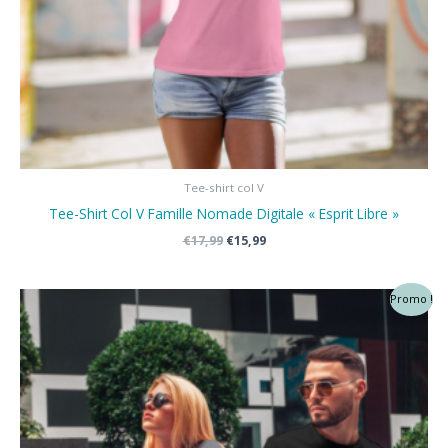
Tee-shirt col V
Tee-Shirt Col V Famille Nomade Digitale « Esprit Libre »
Le
Le
€
17,99
€
15,99
prix
prix
initial
actuel
était :
est :
Promo !
€17,99.
€15,99.