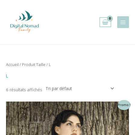
Aller
au
contenu
Accueil
/ Produit Taille / L
L
6 résultats affichés
Promo !