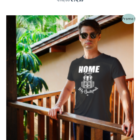
€
16,99
€
14,99
prix
prix
initial
actuel
était :
est :
Promo !
€16,99.
€14,99.