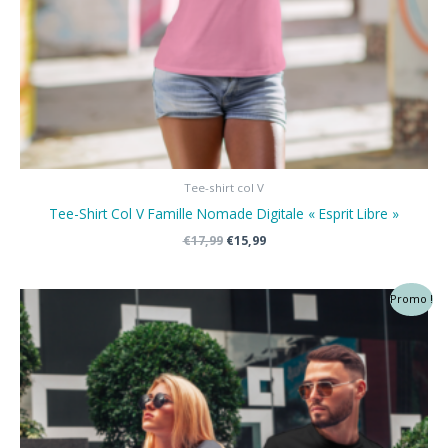
Tee-shirt col V
Tee-Shirt Col V Famille Nomade Digitale « Esprit Libre »
Le
Le
€
17,99
€
15,99
prix
prix
initial
actuel
était :
est :
Promo !
€17,99.
€15,99.