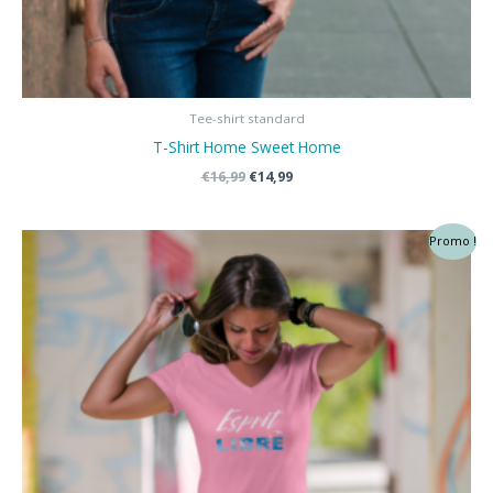
Tee-shirt standard
T-Shirt Home Sweet Home
Le
Le
€
16,99
€
14,99
prix
prix
initial
actuel
était :
est :
Promo !
€16,99.
€14,99.